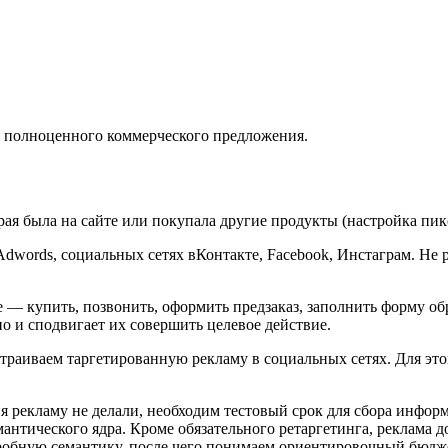
ю полноценного коммерческого предложения.
рая была на сайте или покупала другие продукты (настройка пик
dwords, социальных сетях вКонтакте, Facebook, Инстаграм. Не р
 — купить, позвонить, оформить предзаказ, заполнить форму об
но и сподвигает их совершить целевое действие.
страиваем таргетированную рекламу в социальных сетях. Для это
я рекламу не делали, необходим тестовый срок для сбора инфор
мантического ядра. Кроме обязательного ретаргетинга, реклама 
робную семантику, после чего понимаем ориентировочный бюдже